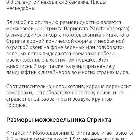
0,8 см, внутри находятся 3 семечка. Плоды
несъедобны.
Близкой по описанию разновидностью является
можжевельник Стрикта Вариегата (Stricta Variegata),
отличающийся от сорта можжевельника китайского
Стрикта кроной конической формы и необычной
окраской хвои: на фоне зеленых или голубовато-
зеленых веток выделяются кремовые побеги,
расположенные в хаотичном порядке. Этот
живописный сорт также получил признание у
ландшафтных дизайнеров во многих странах мира.
Cорт относительно неприхотлив, хорошо переносит
заморозки, нетребователен к составу почвы и не
страдает от загазованности воздуха крупных
городов.
Размеры можжевельника Стрикта
Китайский Можжевельник Стрикта достигает высоты
2,5 м при диаметре около 1,5 м, но нередки случаи,