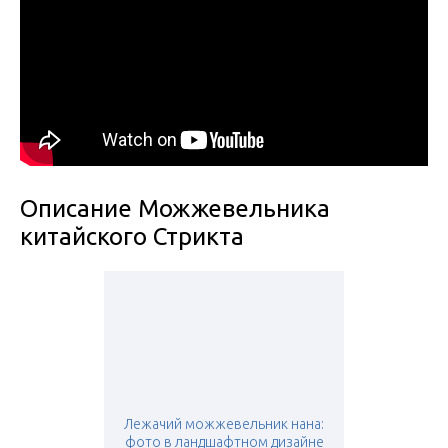
Описание Можжевельника
китайского Стрикта
Лежачий можжевельник нана:
фото в ландшафтном дизайне