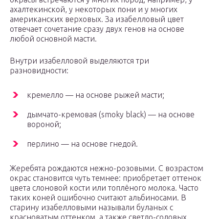
ахалтекинской, у некоторых пони и у многих
американских верховых. За изабелловый цвет
отвечает сочетание сразу двух генов на основе
любой основной масти.
Внутри изабелловой выделяются три
разновидности:
кремелло — на основе рыжей масти;
дымчато-кремовая (smoky black) — на основе
вороной;
перлино — на основе гнедой.
Жеребята рождаются нежно-розовыми. С возрастом
окрас становится чуть темнее: приобретает оттенок
цвета слоновой кости или топлёного молока. Часто
таких коней ошибочно считают альбиносами. В
старину изабелловыми называли буланых с
красноватым оттенком, а также светло-соловых