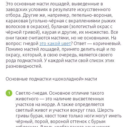
Это основные масти лошадей, выведенные в
заводских условиях в результате искусственного
отбора. Другие же, например, пепельно-вороная,
караковая (угольно-чёрная с вкраплениями рыжих
волосков в окраске), буланая (золотистый окрас с
чёрной гривой), каурая и другие, их множество. Все
они также считаются мастями, но не основными. На
вопрос: гнедой
это какой цвет
? Ответ — коричневый.
Помимо мастей лошадей, принято делить ещё и по
окрасу, который, в свою очередь, является своего
рода подмасткой. У каждой масти свой список этих
разновидностей.
Основные подмастки «шоколадной» масти
Светло-гнедая. Основное отличие такого
животного — это наличие высветленных
участков на морде. А также определяется
светлый живот и участки вокруг глаз. Шерсть
гривы бурая, хвост тоже только ноги могут иметь
чёрный, порой, вороной оттенок с бурым