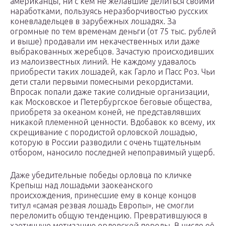
американцы, ни с кем не желавшие делиться своими
наработками, пользуясь неразборчивостью русских
коневладельцев в зарубежных лошадях. За
огромные по тем временам деньги (от 75 тыс. рублей
и выше) продавали им некачественных или даже
выбракованных жеребцов. Зачастую происходивших
из малоизвестных линий. Не каждому удавалось
приобрести таких лошадей, как Гарло и Пасс Роз. Чьи
дети стали первыми помесными рекордистами.
Впросак попали даже такие солидные организации,
как Московское и Петербургское беговые общества,
приобретя за океаном коней, не представлявших
никакой племенной ценности. Вдобавок ко всему, их
скрещивание с породистой орловской лошадью,
которую в России разводили с очень тщательным
отбором, наносило последней непоправимый ущерб.
Даже убедительные победы орловца по кличке
Крепыш над лошадьми заокеанского
происхождения, принесшие ему в конце концов
титул «самая резвая лошадь Европы», не смогли
переломить общую тенденцию. Превратившуюся в
хаотичную метизацию орловской породы. В числе её