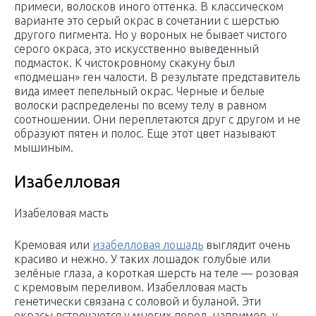
примеси, волосков иного оттенка. В классическом
варианте это серый окрас в сочетании с шерстью
другого пигмента. Но у вороных не бывает чистого
серого окраса, это искусственно выведенный
подмасток. К чистокровному скакуну был
«подмешан» ген чалости. В результате представитель
вида имеет пепельный окрас. Черные и белые
волоски распределены по всему телу в равном
соотношении. Они переплетаются друг с другом и не
образуют пятен и полос. Еще этот цвет называют
мышиным.
Изабелловая
Изабеловая масть
Кремовая или
изабелловая лошадь
выглядит очень
красиво и нежно. У таких лошадок голубые или
зелёные глаза, а короткая шерсть на теле — розовая
с кремовым переливом. Изабелловая масть
генетически связана с соловой и буланой. Эти
окрасы встречаются у многих пород, например, у