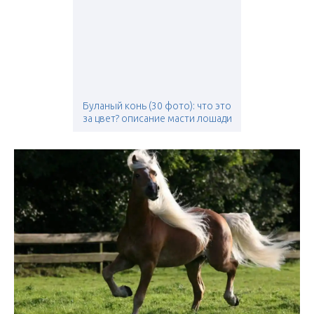
Буланый конь (30 фото): что это
за цвет? описание масти лошади