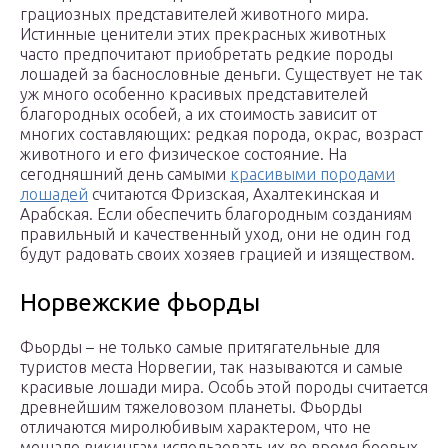
грациозных представителей животного мира.
Истинные ценители этих прекрасных животных
часто предпочитают приобретать редкие породы
лошадей за баснословные деньги. Существует не так
уж много особенно красивых представителей
благородных особей, а их стоимость зависит от
многих составляющих: редкая порода, окрас, возраст
животного и его физическое состояние. На
сегодняшний день самыми
красивыми породами
лошадей
считаются Фризская, Ахалтекинская и
Арабская. Если обеспечить благородным созданиям
правильный и качественный уход, они не один год
будут радовать своих хозяев грацией и изяществом.
Норвежские фьорды
Фьорды – не только самые притягательные для
туристов места Норвегии, так называются и самые
красивые лошади мира. Особь этой породы считается
древнейшим тяжеловозом планеты. Фьорды
отличаются миролюбивым характером, что не
мешало викингам использовать их во время боевых