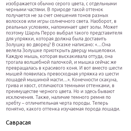
изображается обычно серого цвета, с отдельными
черными частями. В природе такой оттенок
получается не за счет смешения тонов разных
волосков или игры солнечного света. Наоборот, в
реальных условиях, напоминает цвет золы. Может
поэтому Шарль Перро выбрал такого представителя
для упряжки, которая должна была доставить
Золушку во дворец? В сказке написано: «…Она
велела Золушке приоткрыть дверцу мышеловки.
Каждую мышь, которая выскакивала оттуда, она
трогала волшебной палочкой, и мышка сейчас же
превращалась в красивого коня. И вот вместо шести
мышей появилась превосходная упряжка из шести
лошадей мышиной масти…». Конечности скакуна,
грива и хвост, отличаются темными оттенками, в
преимуществе черного цвета. Но и здесь бывают
исключения. Также, наличие темного ремня по
хребту – отличительная черта породы. Теперь
понятно, какого оттенка изучаемая порода лошади.
Саврасая