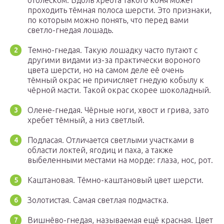
отблеском. Вдоль хребта такого коня может
проходить тёмная полоса шерсти. Это признаки,
по которым можно понять, что перед вами
светло-гнедая лошадь.
Темно-гнедая. Такую лошадку часто путают с
другими видами из-за практически вороного
цвета шерсти, но на самом деле её очень
тёмный окрас не причисляет гнедую кобылу к
чёрной масти. Такой окрас скорее шоколадный.
Олене-гнедая. Чёрные ноги, хвост и грива, зато
хребет тёмный, а низ светлый.
Подласая. Отличается светлыми участками в
области локтей, ягодиц и паха, а также
выбеленными местами на морде: глаза, нос, рот.
Каштановая. Тёмно-каштановый цвет шерсти.
Золотистая. Самая светлая подмастка.
Вишнёво-гнедая, называемая ещё красная. Цвет