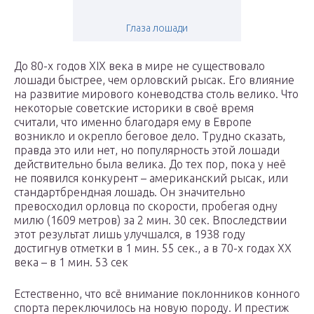
Глаза лошади
До 80-х годов XIX века в мире не существовало
лошади быстрее, чем орловский рысак. Его влияние
на развитие мирового коневодства столь велико. Что
некоторые советские историки в своё время
считали, что именно благодаря ему в Европе
возникло и окрепло беговое дело. Трудно сказать,
правда это или нет, но популярность этой лошади
действительно была велика. До тех пор, пока у неё
не появился конкурент – американский рысак, или
стандартбрендная лошадь. Он значительно
превосходил орловца по скорости, пробегая одну
милю (1609 метров) за 2 мин. 30 сек. Впоследствии
этот результат лишь улучшался, в 1938 году
достигнув отметки в 1 мин. 55 сек., а в 70-х годах ХХ
века – в 1 мин. 53 сек
Естественно, что всё внимание поклонников конного
спорта переключилось на новую породу. И престиж