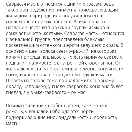
Саврасая масть относится к диким окрасам, ведь
такое распределение пигмента присуще лошадям,
живущим в природе или получившим его в
наследство от диких предков. Заимствовано
название цвета из тюркской группы языков и
означает «чисто-желтый». Саврасая масть – относится
к зональной группе, представлена блеклым,
посветлевшим оттенком шерсти ведущего окраса. В
основном цвет волоса светло-рыжий, некоторым
коням присуща подласость, то есть наличие светлых
подпалин на животе, с внутренней стороны ног. От
холки до хвоста тянется темный ремень, конечности
снизу и хвост окрашены цветом ведущей масти.
Шерсть на голове тоже принадлежит основному
окрасу, например, у гнедо-саврасого коня она будет
гнедая, а у рыже-саврасого – рыжая.
Помимо типичных особенностей, как черный
ремень, у лошадей наблюдаются черты,
подчеркивающие индивидуальность и древность
масти: