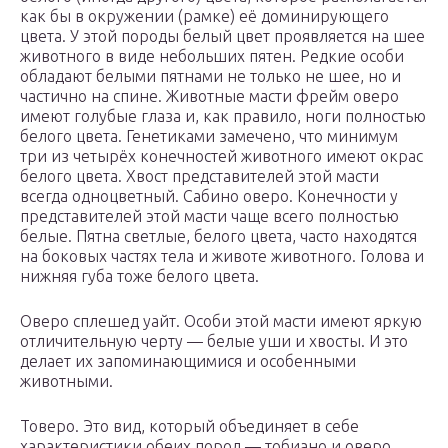
как бы в окружении (рамке) её доминирующего
цвета. У этой породы белый цвет проявляется на шее
животного в виде небольших пятен. Редкие особи
обладают белыми пятнами не только не шее, но и
частично на спине. Животные масти фрейм оверо
имеют голубые глаза и, как правило, ноги полностью
белого цвета. Генетиками замечено, что минимум
три из четырёх конечностей животного имеют окрас
белого цвета. Хвост представителей этой масти
всегда одноцветный. Сабино оверо. Конечности у
представителей этой масти чаще всего полностью
белые. Пятна светлые, белого цвета, часто находятся
на боковых частях тела и животе животного. Голова и
нижняя губа тоже белого цвета.
Оверо сплешед уайт. Особи этой масти имеют яркую
отличительную черту — белые уши и хвосты. И это
делает их запоминающимися и особенными
животными.
Товеро. Это вид, который объединяет в себе
характеристики обеих пород — тобиано и оверо.