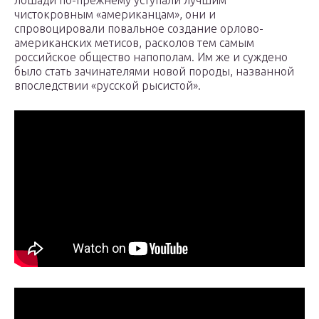
лошади по-прежнему уступали лучшим
чистокровным «американцам», они и
спровоцировали повальное создание орлово-
американских метисов, расколов тем самым
российское общество напополам. Им же и суждено
было стать зачинателями новой породы, названной
впоследствии «русской рысистой».