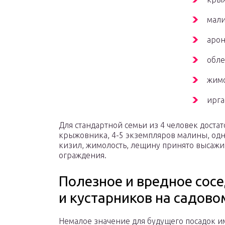
мали
арон
обле
жимо
ирга
Для стандартной семьи из 4 человек доста
крыжовника, 4-5 экземпляров малины, одн
кизил, жимолость, лещину принято высажив
ограждения.
Полезное и вредное сос
и кустарников на садово
Немалое значение для будущего посадок и