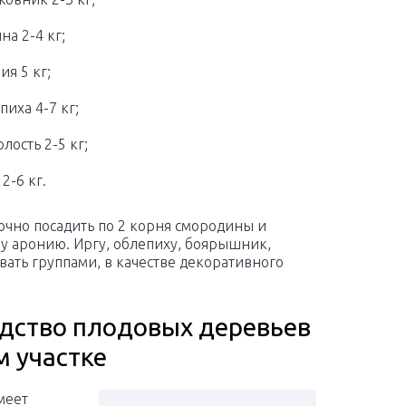
на 2-4 кг;
ия 5 кг;
пиха 4-7 кг;
лость 2-5 кг;
 2-6 кг.
точно посадить по 2 корня смородины и
у аронию. Иргу, облепиху, боярышник,
ать группами, в качестве декоративного
едство плодовых деревьев
м участке
меет