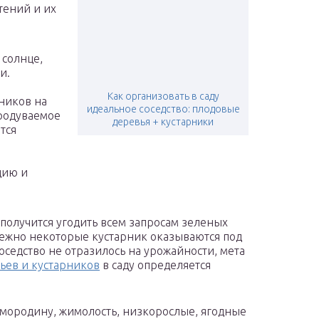
тений и их
 солнце,
и.
Как организовать в саду
рников на
идеальное соседство: плодовые
продуваемое
деревья + кустарники
тся
дию и
получится угодить всем запросам зеленых
бежно некоторые кустарник оказываются под
оседство не отразилось на урожайности, мета
ьев и кустарников
в саду определяется
смородину, жимолость, низкорослые, ягодные