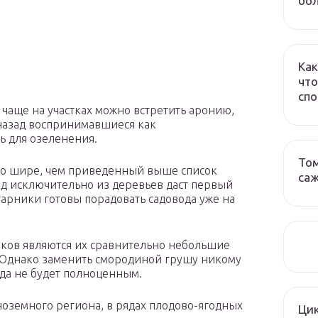
бол
Как
что
спо
 чаще на участках можно встретить аронию,
 назад воспринимавшиеся как
 для озеленения.
Том
ьно шире, чем приведенный выше список
са
ад исключительно из деревьев даст первый
тарники готовы порадовать садовода уже на
ков являются их сравнительно небольшие
. Однако заменить смородиной грушу никому
гда не будет полноценным.
ноземного региона, в рядах плодово-ягодных
Ци