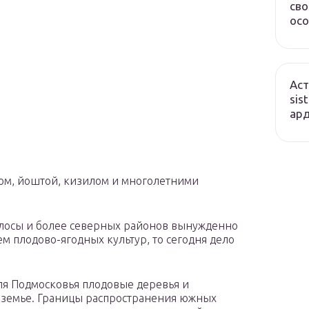
сво
осо
Аст
sis
ард
ом, йоштой, кизилом и многолетними
олосы и более северных районов вынужденно
м плодово-ягодных культур, то сегодня дело
ля Подмосковья плодовые деревья и
оземье. Границы распространения южных