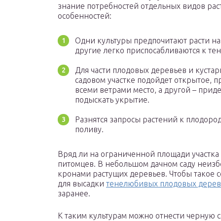
знание потребностей отдельных видов рас
особенностей:
Одни культуры предпочитают расти на
другие легко приспосабливаются к тен
Для части плодовых деревьев и куста
садовом участке подойдет открытое, 
всеми ветрами место, а другой – приде
подыскать укрытие.
Разнятся запросы растений к плодоро
поливу.
Вряд ли на ограниченной площади участка 
питомцев. В небольшом дачном саду неиз
кронами растущих деревьев. Чтобы такое с
для высадки
тенелюбивых плодовых дерев
заранее.
К таким культурам можно отнести черную 