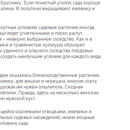
 бруснику. Если тенистый уголок сада хорошо
 калина. В полутени выращивают ежевику и
фортных условиях садовые растения иногда
выглядят угнетенными и плохо растут.
я – неверно выбранное соседство. Как и в
ники и травянистые культуры образуют
 удачного и опасного соседства плодовых
 создать наилучшие условия для каждого вида
ядом оказались близкородственные растения.
ример, для вишни и черешки, многие сорта
 урожая им нужен опылитель. Сходная
епихи. Правда, здесь на несколько женских
н мужской куст.
ающейся корневыми отводками, ежевики и
альных садовых насаждений, иначе мощные
оловину сада.