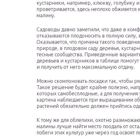
кустарники, например, клюкву, голубику и
проветривается, здесь неплохо обживется
малину.
Садоводы давно заметили, что даже в ком
отказываются плодоносить в полную силу, 
Оказывается, что причина такого поведени
природе, в плодовом саду деревья, кустар
тесные сообщества. Приведенные варианты
деревьев и кустарников в таблице помогут
и получить от него максимальную отдачу.
Можно скомпоновать посадки так, чтобы р
Такое решение будет крайне полезно, нап
которых самобесплодные, а для получения
картина наблюдается при выращивании обл
растений обязательно должен прийтись оди
К тому же для облепихи, охотно размнож
малины лучше найти место поодаль от ост
побеги этих культур уже через год освоят п