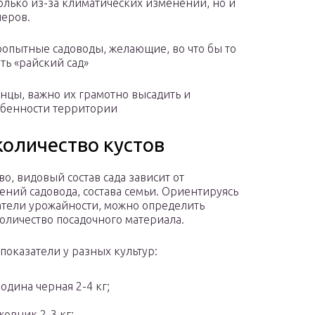
только из-за климатических изменений, но и
неров.
оопытные садоводы, желающие, во что бы то
ть «райский сад»
нцы, важно их грамотно высадить и
собенности территории
количество кустов
во, видовый состав сада зависит от
ений садовода, состава семьи. Ориентируясь
атели урожайности, можно определить
оличество посадочного материала.
показатели у разных культур:
одина черная 2-4 кг;
овник 2-3 кг;