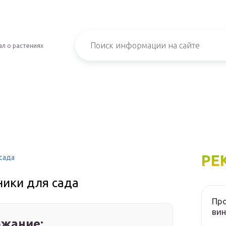
л о растениях
РЕ
сада
ники для сада
Пр
вин
жание: