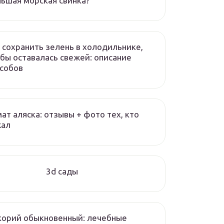
ьшая морская свинка?
 сохранить зелень в холодильнике,
бы оставалась свежей: описание
собов
ат аляска: отзывы + фото тех, кто
жал
3d сады
корий обыкновенный: лечебные