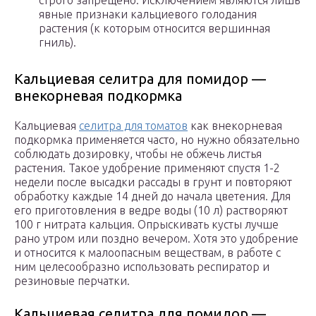
строго запрещено. Исключением являются лишь
явные признаки кальциевого голодания
растения (к которым относится вершинная
гниль).
Кальциевая селитра для помидор —
внекорневая подкормка
Кальциевая
селитра для томатов
как внекорневая
подкормка применяется часто, но нужно обязательно
соблюдать дозировку, чтобы не обжечь листья
растения. Такое удобрение применяют спустя 1-2
недели после высадки рассады в грунт и повторяют
обработку каждые 14 дней до начала цветения. Для
его приготовления в ведре воды (10 л) растворяют
100 г нитрата кальция. Опрыскивать кусты лучше
рано утром или поздно вечером. Хотя это удобрение
и относится к малоопасным веществам, в работе с
ним целесообразно использовать респиратор и
резиновые перчатки.
Кальциевая селитра для помидор —