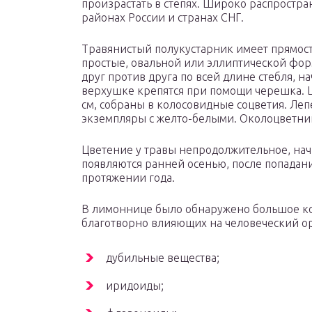
произрастать в степях. Широко распростра
районах России и странах СНГ.
Травянистый полукустарник имеет прямост
простые, овальной или эллиптической фо
друг против друга по всей длине стебля, н
верхушке крепятся при помощи черешка. 
см, собраны в колосовидные соцветия. Ле
экземпляры с желто-белыми. Околоцветник 
Цветение у травы непродолжительное, нач
появляются ранней осенью, после попадани
протяжении года.
В лимоннице было обнаружено большое ко
благотворно влияющих на человеческий ор
дубильные вещества;
иридоиды;