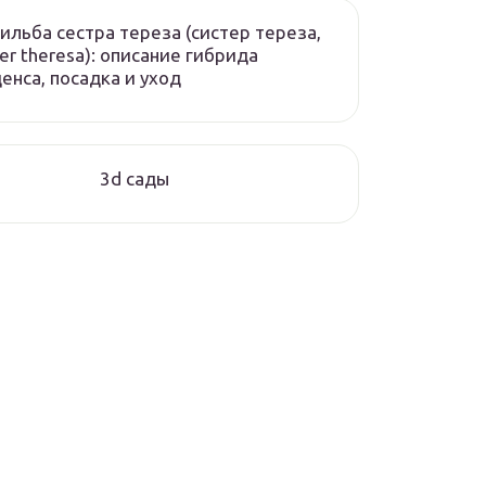
ильба сестра тереза (систер тереза,
ter theresa): описание гибрида
енса, посадка и уход
3d сады