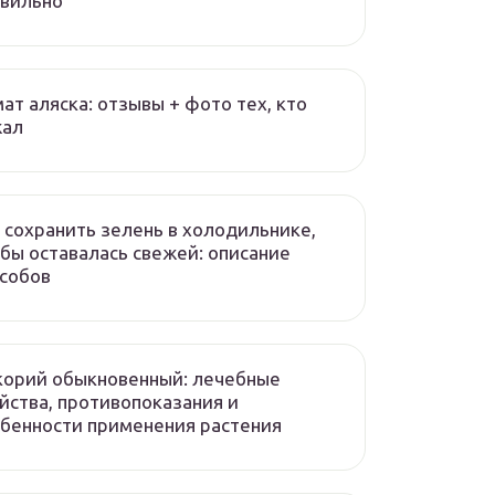
авильно
ат аляска: отзывы + фото тех, кто
жал
 сохранить зелень в холодильнике,
бы оставалась свежей: описание
собов
корий обыкновенный: лечебные
йства, противопоказания и
бенности применения растения