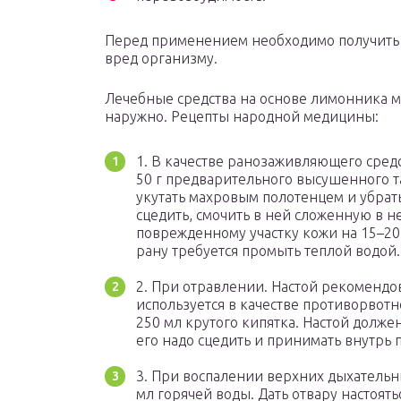
Перед применением необходимо получить к
вред организму.
Лечебные средства на основе лимонника м
наружно. Рецепты народной медицины:
1. В качестве ранозаживляющего сред
50 г предварительного высушенного та
укутать махровым полотенцем и убрать
сцедить, смочить в ней сложенную в н
поврежденному участку кожи на 15–20 
рану требуется промыть теплой водой.
2. При отравлении. Настой рекоменд
используется в качестве противорвотн
250 мл крутого кипятка. Настой должен
его надо сцедить и принимать внутрь п
3. При воспалении верхних дыхательны
мл горячей воды. Дать отвару настоять