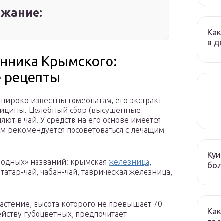
жание:
Как
в д
нника Крымского:
е рецепты
ироко известны гомеопатам, его экстракт
едицины. Целебный сбор (высушенные
ют в чай. У средств на его основе имеется
м рекомендуется посоветоваться с лечащим
Куи
родных» названий: крымская
железница
,
бол
татар-чай, чабан-чай, таврическая железница,
астение, высота которого не превышает 70
Как
йству губоцветных, предпочитает