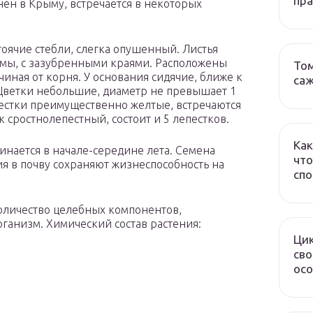
пр
нен в Крыму, встречается в некоторых
оячие стебли, слегка опушенный. Листья
рмы, с зазубренными краями. Расположены
Том
ачиная от корня. У основания сидячие, ближе к
са
Цветки небольшие, диаметр не превышает 1
пестки преимущественно желтые, встречаются
сростнолепестный, состоит и 5 лепестков.
Как
инается в начале-середине лета. Семена
что
я в почву сохраняют жизнеспособность на
спо
личество целебных компонентов,
ганизм. Химический состав растения:
Ци
сво
осо