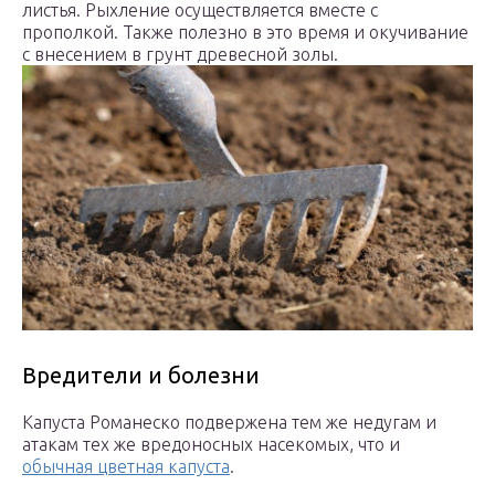
листья. Рыхление осуществляется вместе с
прополкой. Также полезно в это время и окучивание
с внесением в грунт древесной золы.
Вредители и болезни
Капуста Романеско подвержена тем же недугам и
атакам тех же вредоносных насекомых, что и
обычная цветная капуста
.