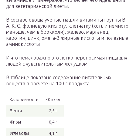
витаминов и минералов, что делает его идеальным
для вегетарианской диеты.
В составе овоща ученые нашли витамины группы В,
А, К, C, фолиевую кислоту, клетчатку (хоть и немного
меньше, чем в брокколи), железо, марганец,
каротин, цинк, омега-3 жирные кислоты и полезные
аминокислоты
И что немаловажно это легко переносимая пища для
людей с чувствительным желудком
В таблице показано содержание питательных
веществ в расчете на 100 г продукта .
Калорийность
30 ккал
Белки
2,5 г
Жиры
0,4 г
Углеводы
4,1 г