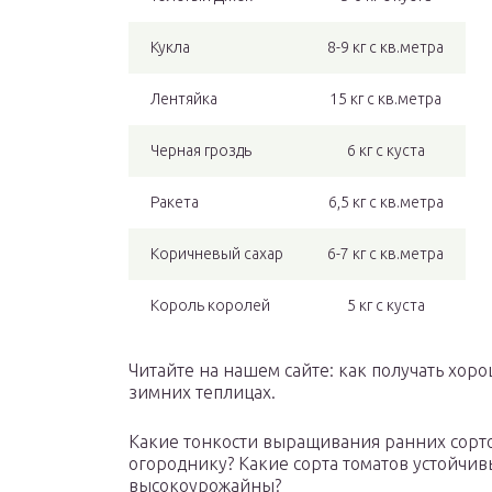
Кукла
8-9 кг с кв.метра
Лентяйка
15 кг с кв.метра
Черная гроздь
6 кг с куста
Ракета
6,5 кг с кв.метра
Коричневый сахар
6-7 кг с кв.метра
Король королей
5 кг с куста
Читайте на нашем сайте: как получать хор
зимних теплицах.
Какие тонкости выращивания ранних сорт
огороднику? Какие сорта томатов устойчи
высокоурожайны?