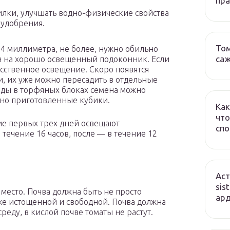
пр
лки, улучшать водно-физические свойства
 удобрения.
Том
4 миллиметра, не более, нужно обильно
са
н на хорошо освещенный подоконник. Если
усственное освещение. Скоро появятся
и, их уже можно пересадить в отдельные
ды в торфяных блоках семена можно
ьно приготовленные кубики.
Как
что
ие первых трех дней освещают
спо
 течение 16 часов, после — в течение 12
Аст
sis
есто. Почва должна быть не просто
ард
кже истощенной и свободной. Почва должна
еду, в кислой почве томаты не растут.