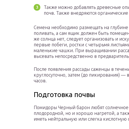
Также можно добавлять древесные опи
почв. Также внедряются органические
Семена необходимо размещать на глубине 
поливать, а сам ящик должен быть помеще
же солнца нет, следует организовать и иск
первые побеги, ростки с четырьмя листьям
маленькие чашки. При выращивании расса
высевать непосредственно в предварител
После появления рассады саженцы в течен
круглосуточно, затем (до пикирования) — в
часов.
Подготовка почвы
Помидоры Черный барон любят солнечное м
плодородной, но и хорошо нагретой, а та
иметь нейтральную или слегка кислотную ср