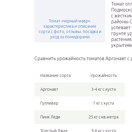
Томат от
Подмоско
с жестки
Томат «черный мавр»:
районы С
характеристика и описание
успевает
сорта с фото, отзывы. посадка и
грунте у
уход за помидорами
растения
укрытиями
Сравнить урожайность томатов Аргонавт с
Название сорта
Урожайность
Аргонавт
3-4 кг с куста
Гулливер
7 кг с куста
Пинк Леди
25 кг с кв.метра
Толстый Джек
5-6 кг с куста