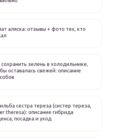
авильно
ат аляска: отзывы + фото тех, кто
жал
 сохранить зелень в холодильнике,
бы оставалась свежей: описание
собов
ильба сестра тереза (систер тереза,
ter theresa): описание гибрида
енса, посадка и уход