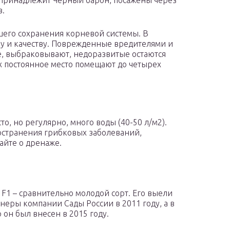
 принадлежит Черный барон, посажены через
в.
шего сохранения корневой системы. В
ру и качеству. Поврежденные вредителями и
е, выбраковывают, недоразвитые остаются
их постоянное место помещают до четырех
о, но регулярно, много воды (40-50 л/м2).
ространения грибковых заболеваний,
айте о дренаже.
 F1 – сравнительно молодой сорт. Его выели
неры компании Сады России в 2011 году, а в
 он был внесен в 2015 году.