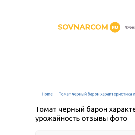
SOVNARCOM
RU
Журна
Home
Томат черный барон характеристика 
Томат черный барон характе
урожайность отзывы фото