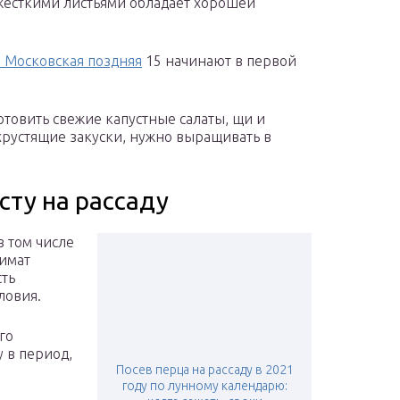
 жёсткими листьями обладает хорошей
 Московская поздняя
15 начинают в первой
отовить свежие капустные салаты, щи и
 хрустящие закуски, нужно выращивать в
сту на рассаду
в том числе
лимат
сть
ловия.
го
у в период,
Посев перца на рассаду в 2021
году по лунному календарю: