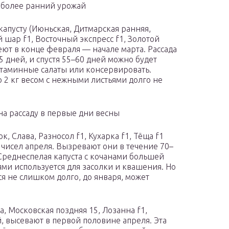
 более ранний урожай
апусту (Июньская, Дитмарская ранняя,
 шар f1, Восточный экспресс f1, Золотой
сеют в конце февраля — начале марта. Рассада
5 дней, и спустя 55–60 дней можно будет
итаминные салаты или консервировать.
2 кг весом с нежными листьями долго не
а рассаду в первые дни весны
, Слава, Разносол f1, Кухарка f1, Тёща f1
чисел апреля. Вызревают они в течение 70–
 Среднеспелая капуста с кочанами большей
ями используется для засолки и квашения. Но
ся не слишком долго, до января, может
а, Московская поздняя 15, Лозанна f1,
, высевают в первой половине апреля. Эта