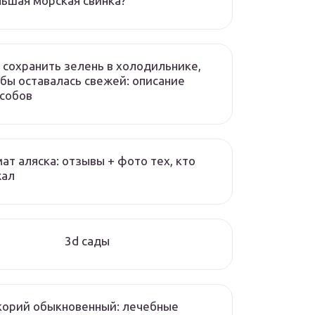
ьшая морская свинка?
 сохранить зелень в холодильнике,
бы оставалась свежей: описание
собов
ат аляска: отзывы + фото тех, кто
жал
3d сады
корий обыкновенный: лечебные