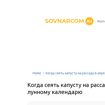
SOVNARCOM
RU
Журна
Home
Когда сеять капусту на рассаду в апр
Когда сеять капусту на расс
лунному календарю