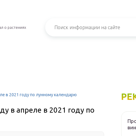
л о растениях
РЕ
еле в 2021 году по лунному календарю
аду в апреле в 2021 году по
Пр
вин