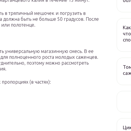
бол
арганцевого калия в течение 15 минут.
ь в тряпичный мешочек и погрузить в
а должна быть не больше 50 градусов. После
 или полотенце.
Как
что
спо
ь универсальную магазинную смесь. В ее
 для полноценного роста молодых саженцев.
уднительно, поэтому можно рассмотреть
Том
ия.
са
пропорциях (в частях):
Ци