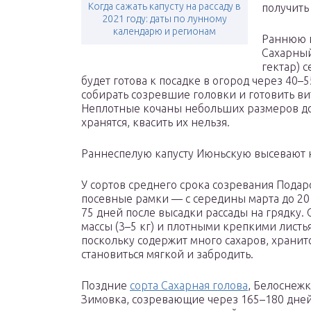
Когда сажать капусту на рассаду в
получить
2021 году: даты по лунному
календарю и регионам
Раннюю к
Сахарный
гектар) 
будет готова к посадке в огород через 40–5
собирать созревшие головки и готовить в
Неплотные кочаны небольших размеров до 
хранятся, квасить их нельзя.
Раннеспелую капусту Июньскую высевают н
У сортов среднего срока созревания Подарок
посевные рамки — с середины марта до 20 
75 дней после высадки рассады на грядку.
массы (3–5 кг) и плотными крепкими листь
поскольку содержит много сахаров, хранит
становиться мягкой и забродить.
Поздние
сорта Сахарная голова
, Белоснежк
Зимовка, созревающие через 165–180 дней