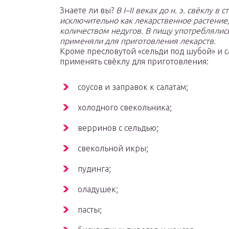
Знаете ли вы?
В I–II веках до н. э. свёклу
исключительно как лекарственное растени
количеством недугов. В пищу употреблялись 
применяли для приготовления лекарств.
Кроме пресловутой «сельди под шубой» и с
применять свёклу для приготовления:
соусов и заправок к салатам;
холодного свекольника;
верринов с сельдью;
свекольной икры;
пудинга;
оладушек;
пасты;