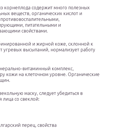
з корнеплода содержит много полезных
ных веществ, органических кислот и
 противовоспалительными,
ирующими, питательными и
вающими свойствами.
инированной и жирной коже, склонной к
от угревых высыпаний, нормализует работу
инерально-витаминный комплекс,
уру кожи на клеточном уровне. Органические
рщин.
векольную маску, следует убедиться в
я лица со свеклой:
лгарский перец, свойства