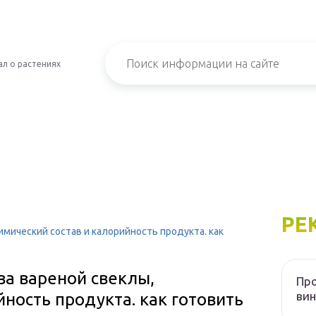
л о растениях
РЕ
имический состав и калорийность продукта. как
ва вареной свеклы,
Пр
вин
йность продукта. как готовить