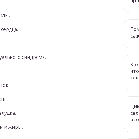
пр
илы.
Том
 сердца.
са
уального синдрома.
Как
что
спо
ток.
ть.
Ци
сво
елудка.
осо
и и жиры.