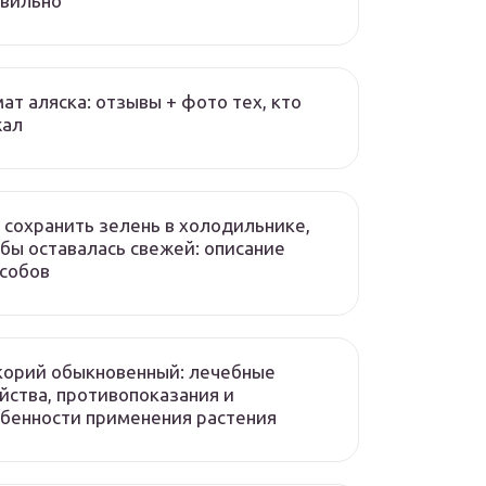
авильно
ат аляска: отзывы + фото тех, кто
жал
 сохранить зелень в холодильнике,
бы оставалась свежей: описание
собов
корий обыкновенный: лечебные
йства, противопоказания и
бенности применения растения