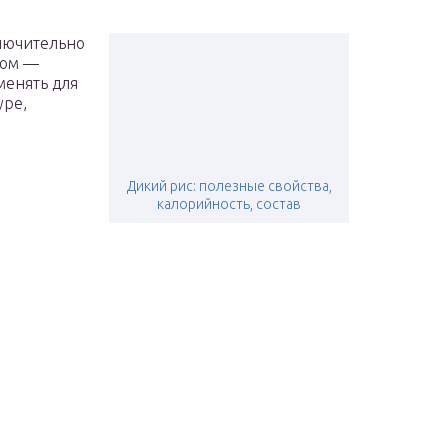
ключительно
том —
менять для
уре,
Дикий рис: полезные свойства,
калорийность, состав