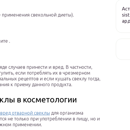
Аст
sis
е применения свекольной диеты).
ард
ите .
яде случаев принести и вред. В частности,
тупить, если потреблять их в чрезмерном
иальных рецептов и если кушать свеклу тогда,
ния к приему данного продукта.
клы в косметологии
 вред отварной свеклы
для организма
тся не только при употреблении в пищу, но и
ужном применении.