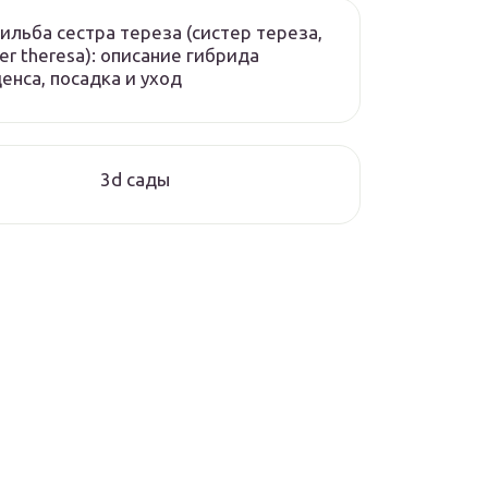
ильба сестра тереза (систер тереза,
ter theresa): описание гибрида
енса, посадка и уход
3d сады