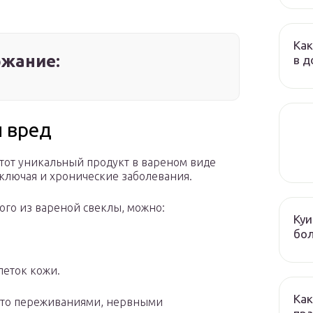
Как
жание:
в д
и вред
Этот уникальный продукт в вареном виде
включая и хронические заболевания.
ого из вареной свеклы, можно:
Куи
бол
леток кожи.
Как
ми-то переживаниями, нервными